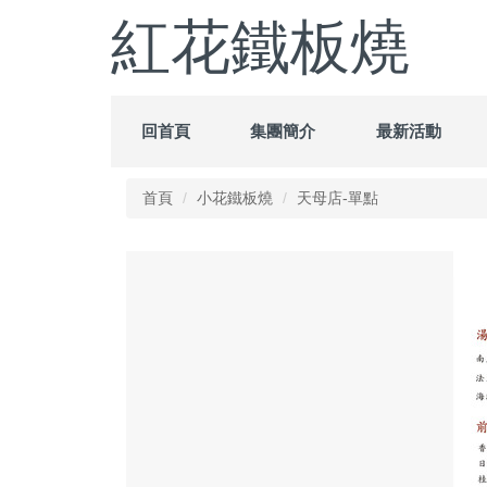
跳
紅花鐵板燒
到
主
要
內
容
回首頁
集團簡介
最新活動
區
首頁
小花鐵板燒
天母店-單點